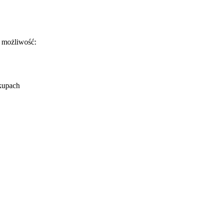
ł możliwość:
kupach